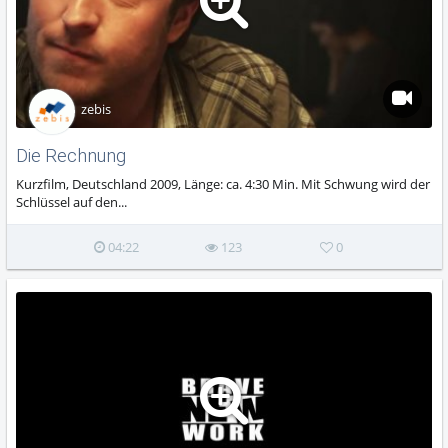
zebis
Die Rechnung
Kurzfilm, Deutschland 2009, Länge: ca. 4:30 Min. Mit Schwung wird der
Schlüssel auf den...
04:22
123
0