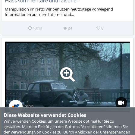
Hasskommentare und falsche...
Manipulation im Netz: Wir benutzen heutzutage vorwiegend
Informationen aus dem Internet und...
43:40
24
0
zebis
Diese Webseite verwendet Cookies
Der neunte Tag
Wir verwenden Cookies, um unsere Website optimal für Sie zu
gestalten. Mit dem Bestätigen des Buttons "Akzeptieren" stimmen Sie
In diesem Film geht es um die Stellung der katholischen Kirche im
der Verwendung von Cookies zu. Durch Anklicken der untenstehenden
Dritten Reich und die...