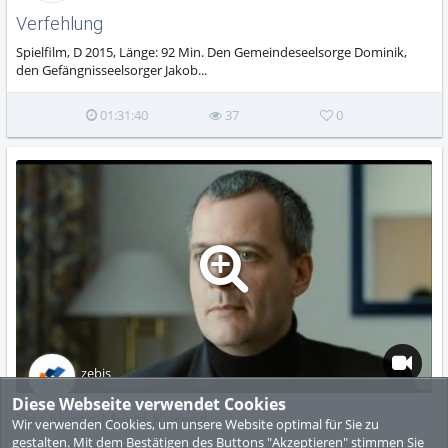
Verfehlung
Spielfilm, D 2015, Länge: 92 Min. Den Gemeindeseelsorge Dominik,
den Gefängnisseelsorger Jakob...
01:31:40
37
0
zebis
Diese Webseite verwendet Cookies
Der Name Murat Kurnaz
Wir verwenden Cookies, um unsere Website optimal für Sie zu
gestalten. Mit dem Bestätigen des Buttons "Akzeptieren" stimmen Sie