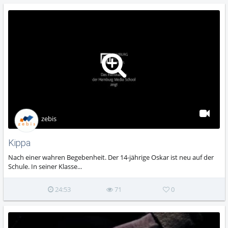
zebis
Kippa
Nach einer wahren Begebenheit. Der 14-jährige Oskar ist neu auf der
Schule. In seiner Klasse...
24:53
71
0