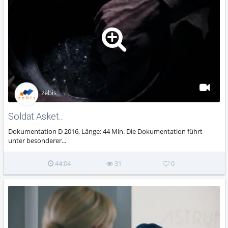
zebis
Soldat Asket...
Dokumentation D 2016, Länge: 44 Min. Die Dokumentation führt
unter besonderer...
44:04
31
0