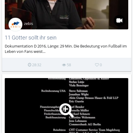
zebis
11 Götter sollt ihr sein
Dokumentation D 2016, Länge: 29 Min. Die Bedeutung von Fußball im
Leben von Fans weist...
28:32
58
0