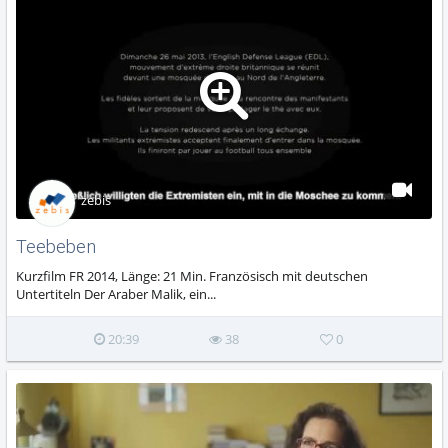
zebis
Teebeben
Kurzfilm FR 2014, Länge: 21 Min. Französisch mit deutschen
Untertiteln Der Araber Malik, ein...
20:39
38
0