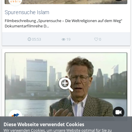
Spurensuche Islam
Filmbeschreibung „Spurensuche – Die Weltreligionen auf dem Weg“
Dokumentarfilmreihe D...
05:53
19
0
zebis
Diese Webseite verwendet Cookies
Spurensuche Christentum 2
Wir verwenden Cookies, um unsere Website optimal für Sie zu