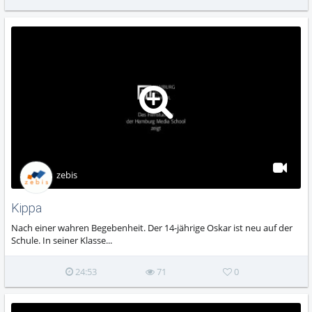
zebis
Kippa
Nach einer wahren Begebenheit. Der 14-jährige Oskar ist neu auf der
Schule. In seiner Klasse...
24:53
71
0